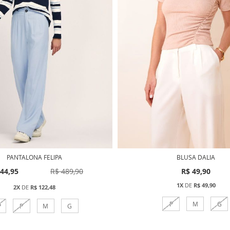
PANTALONA FELIPA
BLUSA DALIA
44,95
R$ 489,90
R$ 49,90
1X
DE
R$ 49,90
2X
DE
R$ 122,48
P
M
G
P
P
M
G
Comprar
Comprar