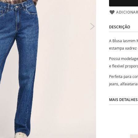
ADICIONAR
DESCRIÇÃO
A Blusa Iasmim 
estampa xadrez d
Possui modelagem
e flexível propo
Perfeita para c
jeans, alfaiatari
MAIS DETALHES