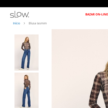
BAZAR ON-LINE
Início
Blusa Iasmim
Pular
para
o
final
da
Galeria
de
imagens