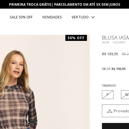
PRIMEIRA TROCA GRÁTIS| PARCELAMENTO EM ATÉ 5X SEM JUROS
SALE 50% OFF
NOVIDADES
VER TUDO
BLUSA IAS
50% OFF
SKU
14234081
R$ 109,95
R$ 2
1X
DE
R$ 109,95
TAMANHO
P
M
Provador