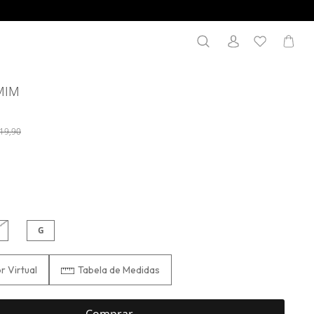
Search
Meu
Search
MIM
19,90
G
 Virtual
Tabela de Medidas