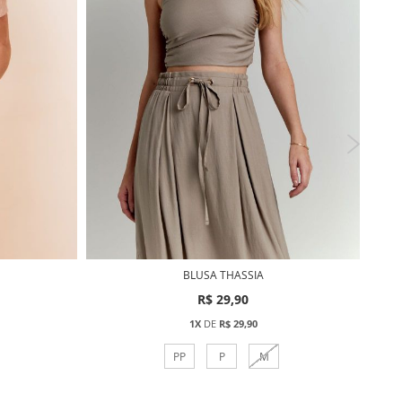
BLUSA THASSIA
R$ 29,90
1X
DE
R$ 29,90
PP
P
M
Comprar