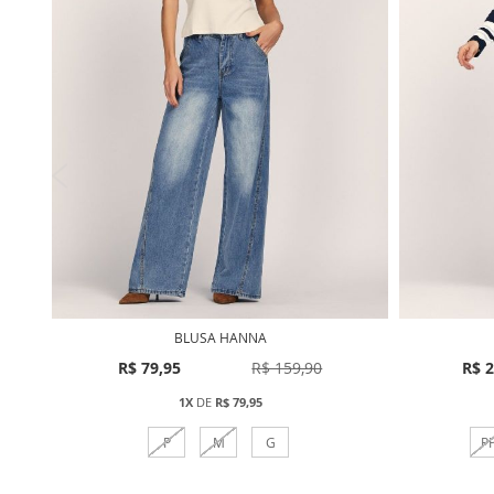
BLUSA HANNA
R$ 79,95
R$ 159,90
R$ 2
1X
DE
R$ 79,95
P
M
G
P
Comprar