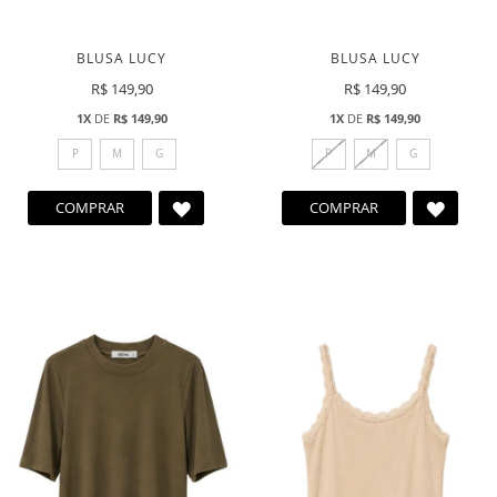
BLUSA LUCY
BLUSA LUCY
R$ 149,90
R$ 149,90
1X
DE
R$ 149,90
1X
DE
R$ 149,90
P
M
G
P
M
G
ADICIONAR
ADICI
COMPRAR
COMPRAR
A
A
LISTA
LISTA
DE
DE
DESEJOS
DESEJ