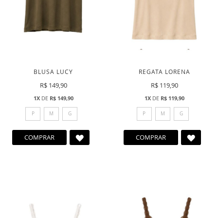
BLUSA LUCY
REGATA LORENA
R$ 149,90
R$ 119,90
1X
DE
R$ 149,90
1X
DE
R$ 119,90
P
M
G
P
M
G
ADICIONAR
ADICI
COMPRAR
COMPRAR
A
A
LISTA
LISTA
DE
DE
DESEJOS
DESEJ