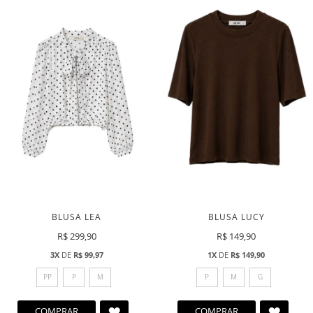
DESEJOS
DESEJ
BLUSA LEA
BLUSA LUCY
R$ 299,90
R$ 149,90
3X
DE
R$ 99,97
1X
DE
R$ 149,90
PP
P
M
P
M
G
ADICIONAR
ADICI
COMPRAR
COMPRAR