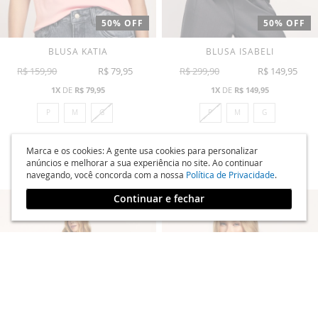
50% OFF
50% OFF
BLUSA KATIA
BLUSA ISABELI
R$ 159,90
R$ 79,95
R$ 299,90
R$ 149,95
1X
DE
R$ 79,95
1X
DE
R$ 149,95
P
M
G
P
M
G
ADICIONAR
ADICI
COMPRAR
COMPRAR
Marca e os cookies: A gente usa cookies para personalizar
anúncios e melhorar a sua experiência no site. Ao continuar
A
A
navegando, você concorda com a nossa
Política de Privacidade
.
LISTA
LISTA
Continuar e fechar
DE
DE
DESEJOS
DESEJ