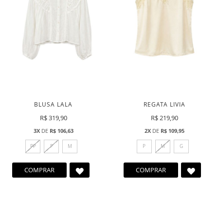
BLUSA LALA
REGATA LIVIA
R$ 319,90
R$ 219,90
3X
DE
R$ 106,63
2X
DE
R$ 109,95
PP
P
M
P
M
G
ADICIONAR
ADICI
COMPRAR
COMPRAR
A
A
LISTA
LISTA
DE
DE