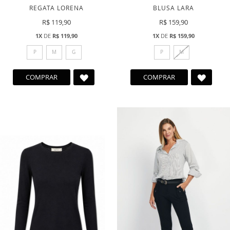
REGATA LORENA
BLUSA LARA
R$ 119,90
R$ 159,90
1X
DE
R$ 119,90
1X
DE
R$ 159,90
P
M
G
P
M
ADICIONAR
ADICI
COMPRAR
COMPRAR
A
A
LISTA
LISTA
DE
DE
DESEJOS
DESEJ