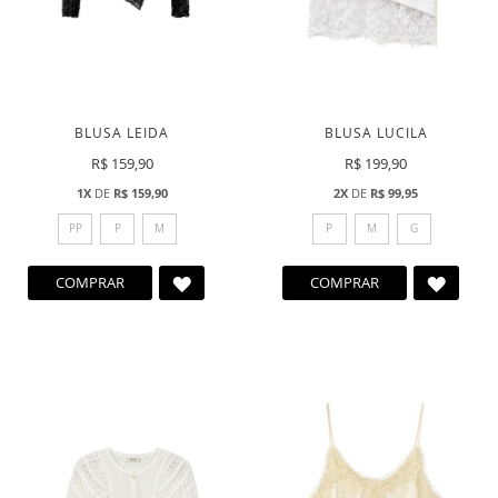
BLUSA LEIDA
BLUSA LUCILA
R$ 159,90
R$ 199,90
1X
DE
R$ 159,90
2X
DE
R$ 99,95
PP
P
M
P
M
G
ADICIONAR
ADICI
COMPRAR
COMPRAR
A
A
LISTA
LISTA
DE
DE
DESEJOS
DESEJ