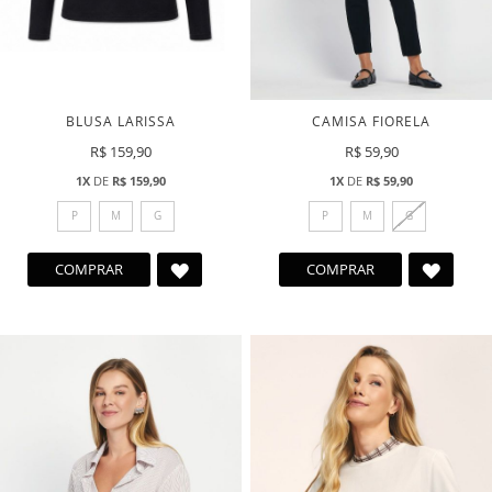
BLUSA LARISSA
CAMISA FIORELA
R$ 159,90
R$ 59,90
1X
DE
R$ 159,90
1X
DE
R$ 59,90
P
M
G
P
M
G
ADICIONAR
ADICI
COMPRAR
COMPRAR
A
A
LISTA
LISTA
DE
DE
DESEJOS
DESEJ