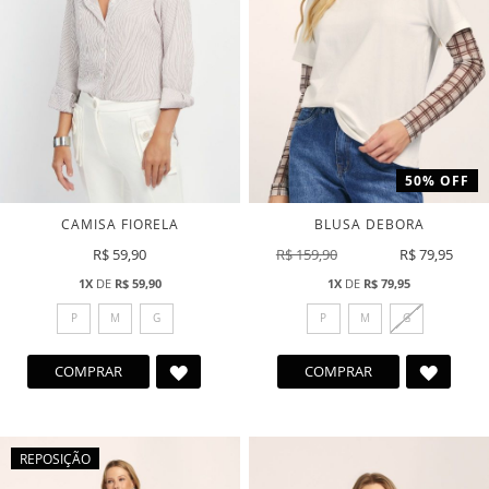
50% OFF
CAMISA FIORELA
BLUSA DEBORA
R$ 59,90
R$ 159,90
R$ 79,95
1X
DE
R$ 59,90
1X
DE
R$ 79,95
P
M
G
P
M
G
ADICIONAR
ADICI
COMPRAR
COMPRAR
A
A
LISTA
LISTA
DE
DE
REPOSIÇÃO
DESEJOS
DESEJ