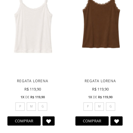
REGATA LORENA
REGATA LORENA
R$ 119,90
R$ 119,90
1X
DE
R$ 119,90
1X
DE
R$ 119,90
P
M
G
P
M
G
ADICIONAR
ADICI
COMPRAR
COMPRAR
A
A