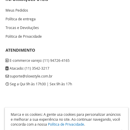
Meus Pedidos
Política de entrega
Trocas e Devoluções
Politica de Privacidade
ATENDIMENTO
E-commerce varejo: (11) 94726-4165
Atacado: (11) 3542-3217
suporte@slowstyle.com.br
Seg a Qui 9h às 17h30 | Sex 9h às 17h
Desenvolvido por
Baseway
&
Dizy Commerce
- Todos os direitos reservados à SLOW
Marca e os cookies: A gente usa cookies para personalizar anúncios
STYLE - Rua Correia de Melo, 84 - Bom Retiro - São Paulo - SP -
e melhorar a sua experiência no site. Ao continuar navegando, você
suporte@slowstyle.com.br
| CNPJ:26.245.710/0001-75
concorda com a nossa
Política de Privacidade
.