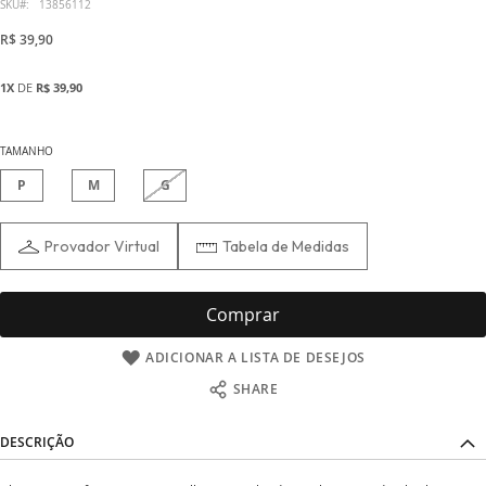
início
SKU
13856112
da
R$ 39,90
Galeria
de
1X
DE
R$ 39,90
imagens
TAMANHO
P
M
G
Provador Virtual
Tabela de Medidas
Comprar
ADICIONAR A LISTA DE DESEJOS
SHARE
DESCRIÇÃO