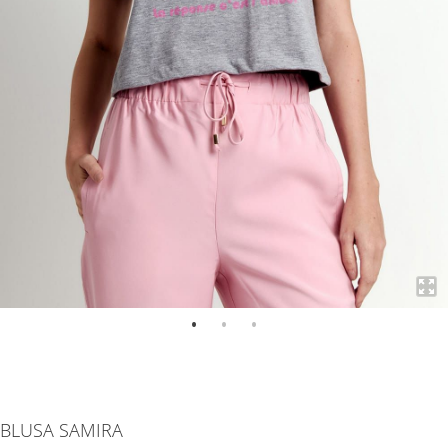
Saltar
para
BLUSA SAMIRA
o