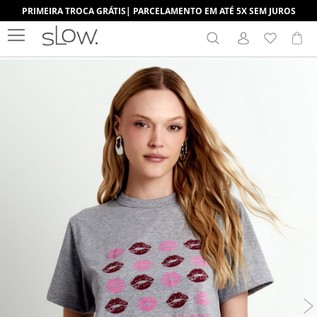
PRIMEIRA TROCA GRÁTIS| PARCELAMENTO EM ATÉ 5X SEM JUROS
Search
Me
Pular
para
o
final
da
Galeria
de
imagens