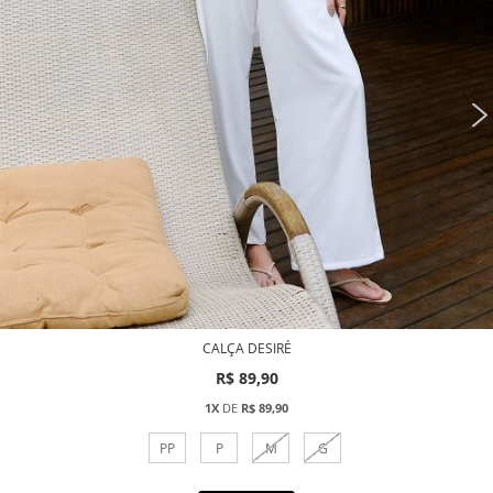
CALÇA DESIRÉ
R$ 89,90
1X
DE
R$ 89,90
PP
P
M
G