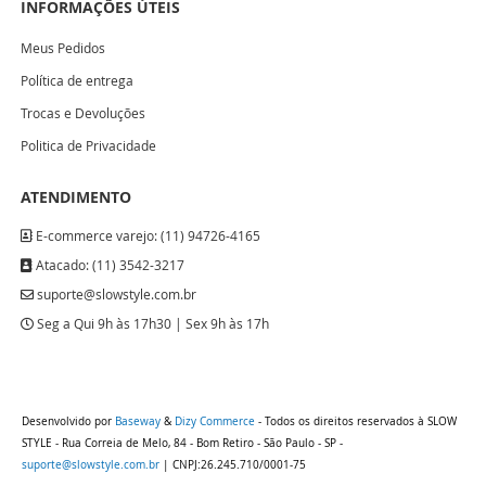
INFORMAÇÕES ÚTEIS
Meus Pedidos
Política de entrega
Trocas e Devoluções
Politica de Privacidade
ATENDIMENTO
E-commerce varejo: (11) 94726-4165
Atacado: (11) 3542-3217
suporte@slowstyle.com.br
Seg a Qui 9h às 17h30 | Sex 9h às 17h
Desenvolvido por
Baseway
&
Dizy Commerce
- Todos os direitos reservados à SLOW
STYLE - Rua Correia de Melo, 84 - Bom Retiro - São Paulo - SP -
suporte@slowstyle.com.br
| CNPJ:26.245.710/0001-75