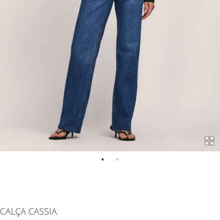
Saltar
para
CALÇA CASSIA
o