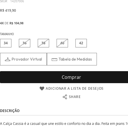
início
SKU
14207006
da
R$ 419,90
Galeria
de
4X
DE
R$ 104,98
imagens
TAMANHO
34
36
38
40
42
Provador Virtual
Tabela de Medidas
Comprar
ADICIONAR A LISTA DE DESEJOS
SHARE
DESCRIÇÃO
A Calça Cassia é a casual que une estilo e conforto no dia a dia. Feita em jeans 