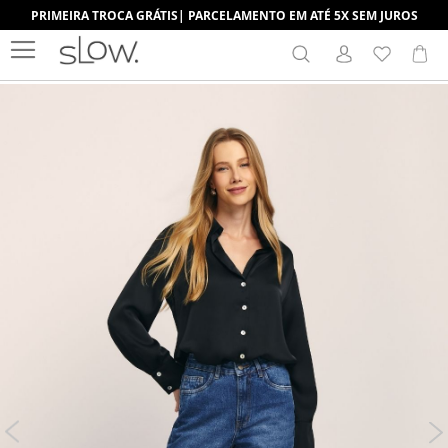
PRIMEIRA TROCA GRÁTIS| PARCELAMENTO EM ATÉ 5X SEM JUROS
Search
Me
Pular
para
o
final
da
Galeria
de
imagens