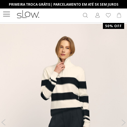
PRIMEIRA TROCA GRÁTIS| PARCELAMENTO EM ATÉ 5X SEM JUROS
Search
Me
Pular
50% OFF
para
o
final
da
Galeria
de
imagens