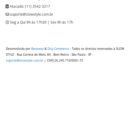
Atacado: (11) 3542-3217
suporte@slowstyle.com.br
Seg a Qui 9h às 17h30 | Sex 9h às 17h
Desenvolvido por
Baseway
&
Dizy Commerce
- Todos os direitos reservados à SLOW
STYLE - Rua Correia de Melo, 84 - Bom Retiro - São Paulo - SP -
suporte@slowstyle.com.br
| CNPJ:26.245.710/0001-75