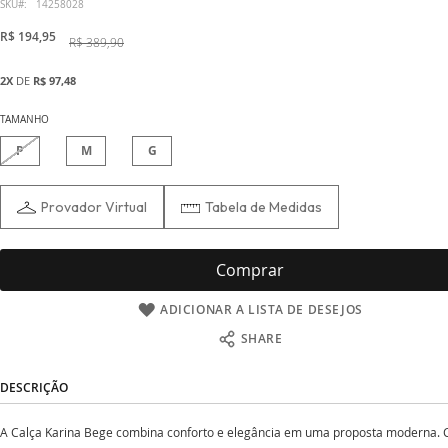
início
SKU
14258028
da
R$ 194,95
R$ 389,90
Galeria
de
2X
DE
R$ 97,48
imagens
TAMANHO
P
M
G
Provador Virtual
Tabela de Medidas
Comprar
ADICIONAR A LISTA DE DESEJOS
SHARE
DESCRIÇÃO
A Calça Karina Bege combina conforto e elegância em uma proposta moderna.