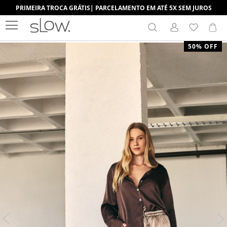
PRIMEIRA TROCA GRÁTIS| PARCELAMENTO EM ATÉ 5X SEM JUROS
Search
Me
Pular
50% OFF
para
o
final
da
Galeria
de
imagens