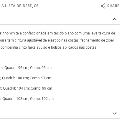
 A LISTA DE DESEJOS
SHARE
rinho White é confeccionada em tecido plano com uma leve textura de
a tem cintura ajustável de elástico nas costas, fechamento de zíper
, acompanha cinto faixa avulso e bolsos aplicados nas costas.
cm; Quadril: 96 cm; Comp: 95 cm
m; Quadril: 100 cm; Comp: 97 cm
m; Quadril: 104 cm; Comp: 99 cm
m; Quadril: 108 cm; Comp: 102 cm