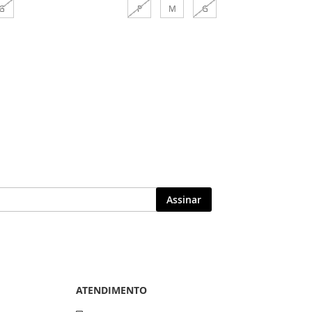
G
P
M
G
Comprar
Assinar
ATENDIMENTO