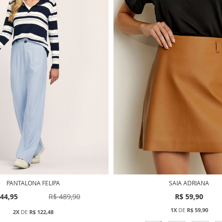
PANTALONA FELIPA
SAIA ADRIANA
44,95
R$ 489,90
R$ 59,90
1X
DE
R$ 59,90
2X
DE
R$ 122,48