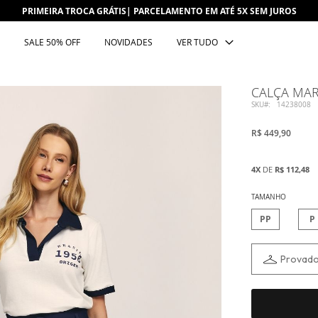
PRIMEIRA TROCA GRÁTIS| PARCELAMENTO EM ATÉ 5X SEM JUROS
SALE 50% OFF
NOVIDADES
VER TUDO
CALÇA MAR
SKU
14238008
R$ 449,90
4X
DE
R$ 112,48
TAMANHO
PP
P
Provador