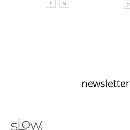
P
M
P
Comprar
newsletter