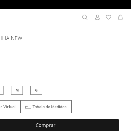
Search
Meu
Search
ILIA NEW
M
G
 Virtual
Tabela de Medidas
Comprar