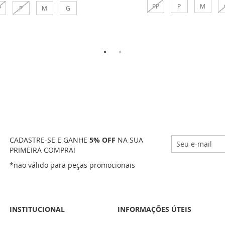
PP
P
M
P
P
M
G
Comprar
Comprar
CADASTRE-SE E GANHE
5% OFF
NA SUA
PRIMEIRA COMPRA!
*não válido para peças promocionais
INSTITUCIONAL
INFORMAÇÕES ÚTEIS