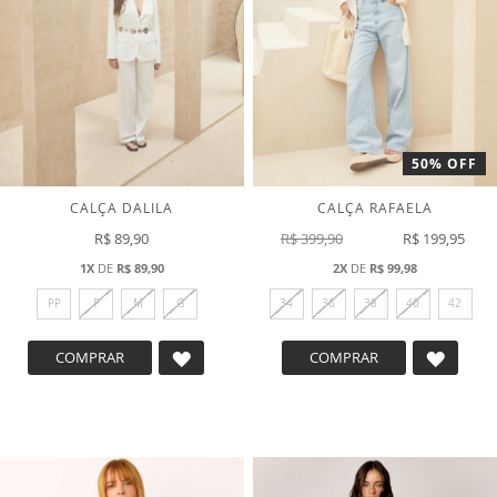
CALÇA DALILA
CALÇA RAFAELA
R$ 89,90
R$ 399,90
R$ 199,95
1X
DE
R$ 89,90
2X
DE
R$ 99,98
PP
P
M
G
34
36
38
40
42
ADICIONAR
ADICI
COMPRAR
COMPRAR
A
A
LISTA
LISTA
DE
DE
DESEJOS
DESEJ