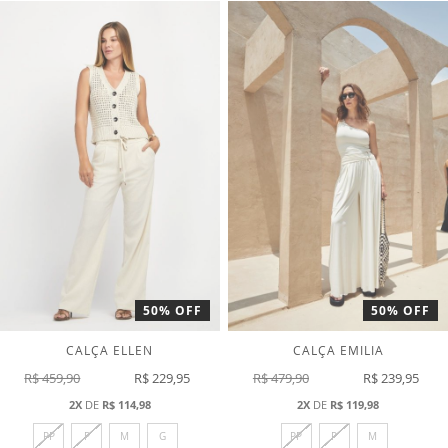
50% OFF
50% OFF
CALÇA ELLEN
CALÇA EMILIA
R$ 459,90
R$ 229,95
R$ 479,90
R$ 239,95
2X
DE
R$ 114,98
2X
DE
R$ 119,98
PP
P
M
G
PP
P
M
ADICIONAR
ADICI
COMPRAR
COMPRAR
A
A
LISTA
LISTA
DE
DE
DESEJOS
DESEJ