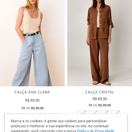
CALÇA ANA CLARA
CALÇA CRISTAL
R$ 89,90
R$ 89,90
1X
DE
R$ 89,90
1X
DE
R$ 89,90
PP
P
M
G
34
36
38
40
42
ADICI
COMPRAR
ADICIONAR
COMPRAR
A
A
LISTA
LISTA
DE
DE
DESEJ
DESEJOS
Marca e os cookies: A gente usa cookies para personalizar
anúncios e melhorar a sua experiência no site. Ao continuar
navegando, você concorda com a nossa
Política de Privacidade
.