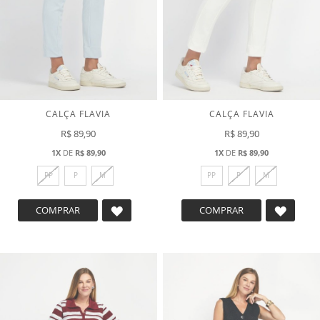
R$ 89,90
R$ 89,90
1X
DE
R$ 89,90
1X
DE
R$ 89,90
PP
P
M
PP
P
M
ADICIONAR
ADICI
COMPRAR
COMPRAR
A
A
LISTA
LISTA
DE
DE
DESEJOS
DESEJ