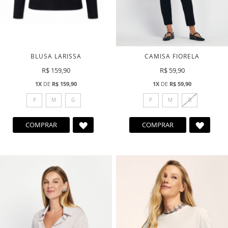
BLUSA LARISSA
CAMISA FIORELA
R$ 159,90
R$ 59,90
1X
DE
R$ 159,90
1X
DE
R$ 59,90
P
M
G
P
M
G
ADICIONAR
ADICI
COMPRAR
COMPRAR
A
A
LISTA
LISTA
DE
DE
DESEJOS
DESEJ