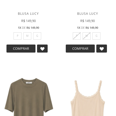
BLUSA LUCY
BLUSA LUCY
R$ 149,90
R$ 149,90
1X
DE
R$ 149,90
1X
DE
R$ 149,90
P
M
G
P
M
G
ADICIONAR
ADICI
COMPRAR
COMPRAR
A
A
LISTA
LISTA
DE
DE
DESEJOS
DESEJ