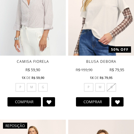
50% OFF
CAMISA FIORELA
BLUSA DEBORA
R$ 59,90
R$ 159,90
R$ 79,95
1X
DE
R$ 59,90
1X
DE
R$ 79,95
P
M
G
P
M
G
ADICIONAR
ADICI
COMPRAR
COMPRAR
A
A
LISTA
LISTA
DE
DE
REPOSIÇÃO
DESEJOS
DESEJ