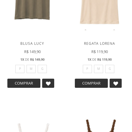
BLUSA LUCY
REGATA LORENA
R$ 149,90
R$ 119,90
1X
DE
R$ 149,90
1X
DE
R$ 119,90
P
M
G
P
M
G
ADICIONAR
ADICI
COMPRAR
COMPRAR
A
A
LISTA
LISTA
DE
DE
DESEJOS
DESEJ