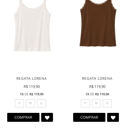
REGATA LORENA
REGATA LORENA
R$ 119,90
R$ 119,90
1X
DE
R$ 119,90
1X
DE
R$ 119,90
P
M
G
P
M
G
ADICIONAR
ADICI
COMPRAR
COMPRAR
A
A