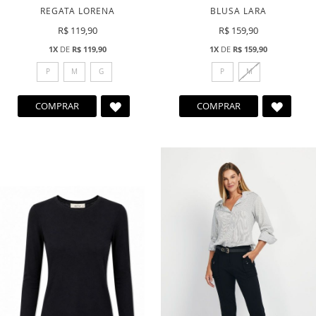
REGATA LORENA
BLUSA LARA
R$ 119,90
R$ 159,90
1X
DE
R$ 119,90
1X
DE
R$ 159,90
P
M
G
P
M
ADICIONAR
ADICI
COMPRAR
COMPRAR
A
A
LISTA
LISTA
DE
DE
DESEJOS
DESEJ