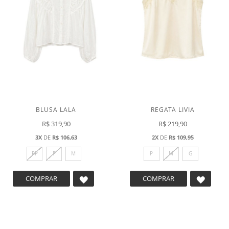
BLUSA LALA
REGATA LIVIA
R$ 319,90
R$ 219,90
3X
DE
R$ 106,63
2X
DE
R$ 109,95
PP
P
M
P
M
G
ADICIONAR
ADICI
COMPRAR
COMPRAR
A
A
LISTA
LISTA
DE
DE