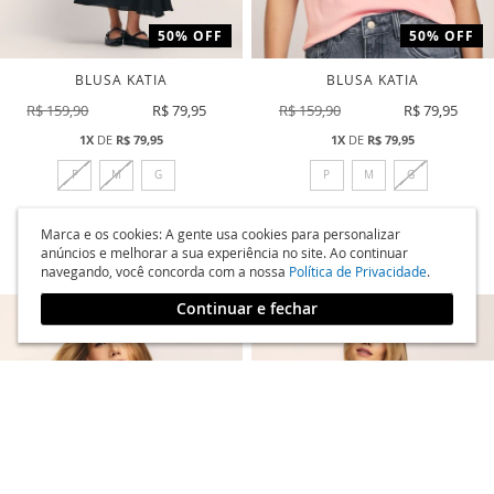
50% OFF
50% OFF
BLUSA KATIA
BLUSA KATIA
R$ 159,90
R$ 79,95
R$ 159,90
R$ 79,95
1X
DE
R$ 79,95
1X
DE
R$ 79,95
P
M
G
P
M
G
ADICIONAR
ADICI
COMPRAR
COMPRAR
Marca e os cookies: A gente usa cookies para personalizar
anúncios e melhorar a sua experiência no site. Ao continuar
A
A
navegando, você concorda com a nossa
Política de Privacidade
.
LISTA
LISTA
Continuar e fechar
DE
DE
DESEJOS
DESEJ