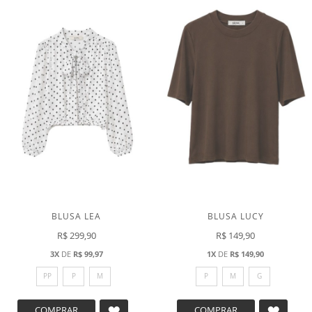
DESEJOS
DESEJ
BLUSA LEA
BLUSA LUCY
R$ 299,90
R$ 149,90
3X
DE
R$ 99,97
1X
DE
R$ 149,90
PP
P
M
P
M
G
ADICIONAR
ADICI
COMPRAR
COMPRAR