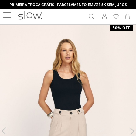
PRIMEIRA TROCA GRÁTIS| PARCELAMENTO EM ATÉ 5X SEM JUROS
Search
Me
Pular
50% OFF
para
o
final
da
Galeria
de
imagens