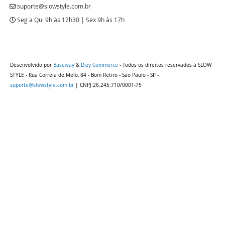
suporte@slowstyle.com.br
Seg a Qui 9h às 17h30 | Sex 9h às 17h
Desenvolvido por
Baseway
&
Dizy Commerce
- Todos os direitos reservados à SLOW
STYLE - Rua Correia de Melo, 84 - Bom Retiro - São Paulo - SP -
suporte@slowstyle.com.br
| CNPJ:26.245.710/0001-75