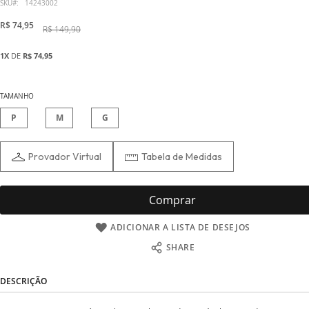
início
SKU
14243002
da
R$ 74,95
R$ 149,90
Galeria
de
1X
DE
R$ 74,95
imagens
TAMANHO
P
M
G
Provador Virtual
Tabela de Medidas
Comprar
ADICIONAR A LISTA DE DESEJOS
SHARE
DESCRIÇÃO