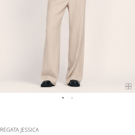
Saltar
para
REGATA JESSICA
o