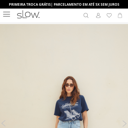
PRIMEIRA TROCA GRÁTIS| PARCELAMENTO EM ATÉ 5X SEM JUROS
Search
Me
Pular
para
o
final
da
Galeria
de
imagens