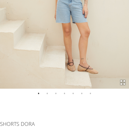
Saltar
para
SHORTS DORA
o