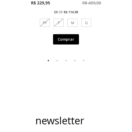
R$ 229,95
R$ 459,90
2X
DE
R$ 114,98
PP
P
M
G
Comprar
newsletter