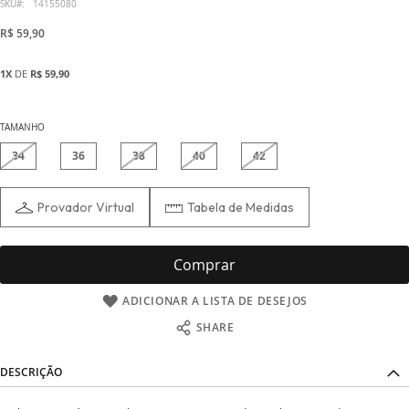
início
SKU
14155080
da
R$ 59,90
Galeria
de
1X
DE
R$ 59,90
imagens
TAMANHO
34
36
38
40
42
Provador Virtual
Tabela de Medidas
Comprar
ADICIONAR A LISTA DE DESEJOS
SHARE
DESCRIÇÃO